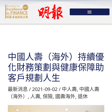
跳
至
主
要
內
容
中國人壽（海外）持續優
化財務策劃與健康保障助
客戶規劃人生
最新消息
/
2021-09-02
/
中人壽
,
中國人壽
（海外）
,
人壽
,
保險
,
國壽海外
,
退休