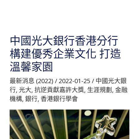
跳
至
主
要
中國光大銀行香港分行
內
構建優秀企業文化 打造
容
溫馨家園
最新消息 (2022)
/
2022-01-25
/
中國光大銀
行
,
光大
,
抗逆貢獻嘉許大獎
,
生涯規劃
,
金融
機構
,
銀行
,
香港銀行學會