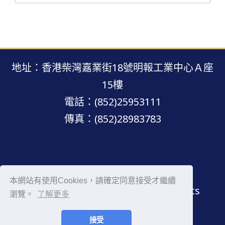
地址：香港柴灣嘉業街18號明報工業中心Ａ座
15樓
電話：(852)25953111
傳真：(852)28983783
明報網站 · 版權所有 · 不得轉載
本網站有使用Cookies，請確定同意接受才繼續
Copyright © Mingpao.com All rights
瀏覽。
了解更多
reserved.
接受