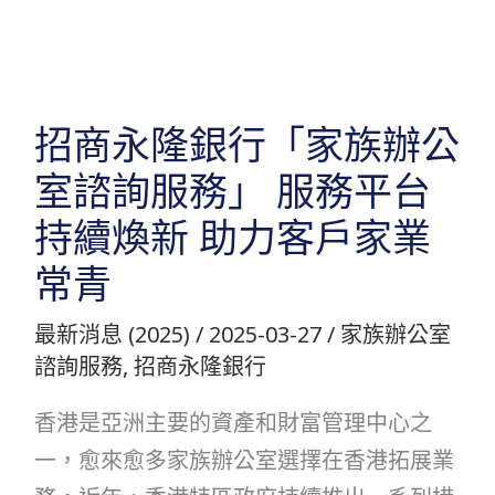
跳
至
主
要
招商永隆銀行「家族辦公
內
室諮詢服務」 服務平台
容
持續煥新 助力客戶家業
常青
最新消息 (2025)
/
2025-03-27
/
家族辦公室
諮詢服務
,
招商永隆銀行
香港是亞洲主要的資產和財富管理中心之
一，愈來愈多家族辦公室選擇在香港拓展業