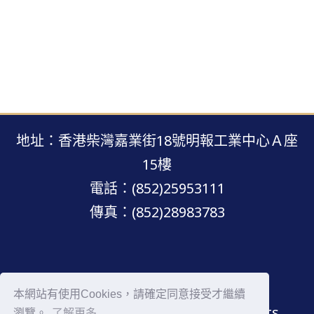
地址：香港柴灣嘉業街18號明報工業中心Ａ座
15樓
電話：(852)25953111
傳真：(852)28983783
明報網站 · 版權所有 · 不得轉載
本網站有使用Cookies，請確定同意接受才繼續
Copyright © Mingpao.com All rights
瀏覽。
了解更多