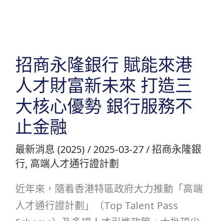
跳
至
主
要
招商永隆銀行 賦能來港
內
人才財富新未來 打造三
容
大核心優勢 銀行服務不
止金融
最新消息 (2025)
/
2025-03-27
/
招商永隆銀
行
,
高端人才通行證計劃
近年來，隨着香港特區政府大力推動「高端
人才通行證計劃」（Top Talent Pass