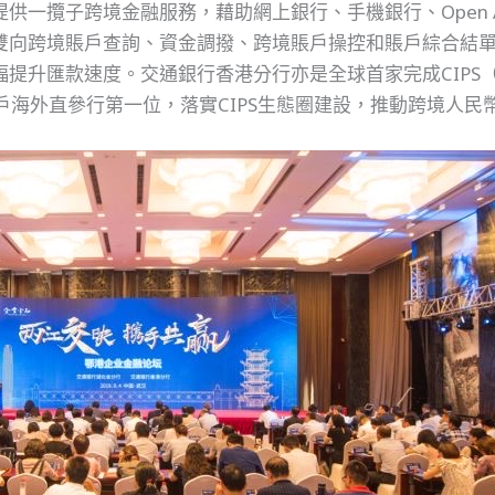
供一攬子跨境金融服務，藉助網上銀行、手機銀行、Open 
雙向跨境賬戶查詢、資金調撥、跨境賬戶操控和賬戶綜合結
提升匯款速度。交通銀行香港分行亦是全球首家完成CIPS
客戶海外直參行第一位，落實CIPS生態圈建設，推動跨境人民