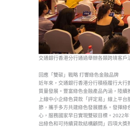
交通銀行香港分行通過舉辦各類跨境客戶
回應「雙碳」戰略 打響綠色金融品牌
近年來，交通銀行香港分行積極履行大行
質量發展。豐富綠色金融產品內涵，陸續
上線中小企綠色貸款「評定易」線上平台
節，攜手多方共建綠色發展體系。發揮綠
心，服務國家早日實現雙碳目標。2022
出綠色和可持續貸款結構顧問」四項大獎