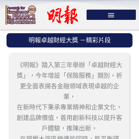
跳
至
主
要
明報卓越財經大獎 －精彩片段
內
容
《明報》踏入第三年舉辦「卓越財經大
獎」，今年增設「保險服務」類別，祈
更全面表揚各金融領域表現卓越的企
業，
在新時代下秉承專業精神和企業文化，
創建品牌價值，善用創新科技以提升客
戶體驗，推陳出新，
在把握大灣區機遇的同時，能平衡環