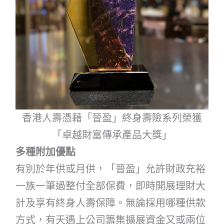
香港人壽憑藉「晉盈」終身壽險系列榮獲
「卓越財富傳承產品大獎」
多種附加優點
有別於年供或月供，「晉盈」允許財政充裕
一族一筆過整付全部保費，即時開展理財大
計及享有終身人壽保障。無論採用哪種供款
方式，有天遇上公司籌集擴展資金又或兩位