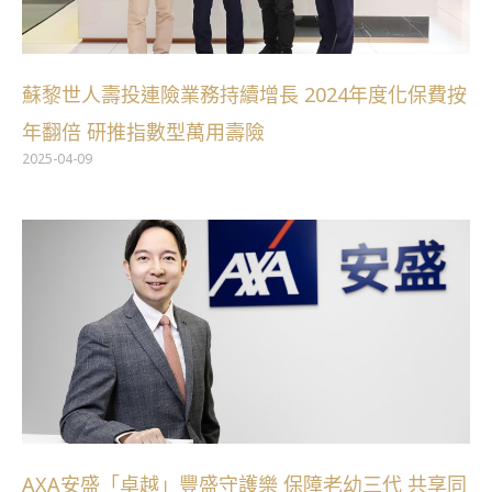
蘇黎世人壽投連險業務持續增長 2024年度化保費按
年翻倍 研推指數型萬用壽險
2025-04-09
AXA安盛「卓越」豐盛守護樂 保障老幼三代 共享同