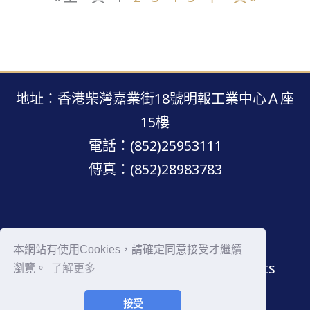
地址：香港柴灣嘉業街18號明報工業中心Ａ座
15樓
電話：(852)25953111
傳真：(852)28983783
明報網站 · 版權所有 · 不得轉載
本網站有使用Cookies，請確定同意接受才繼續
Copyright © Mingpao.com All rights
瀏覽。
了解更多
reserved.
接受