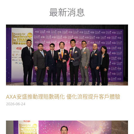
跳
最新消息
至
主
頁
頁
頁
頁
頁
要
面
面
面
面
面
內
容
AXA安盛推動理賠數碼化 優化流程提升客戶體驗
2026-06-24