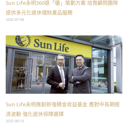
Sun Life永明360退「優」策劃方案 培育顧問團隊
提供多元化退休理財產品服務
2025-07-08
Sun Life永明推創新強積金收益基金 應對中長期經
濟波動 強化退休保障選擇
2025-06-10