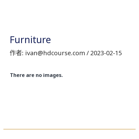
跳
至
主
要
Furniture
內
作者:
ivan@hdcourse.com
/
2023-02-15
容
There are no images.