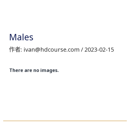
跳
至
主
要
Males
內
作者:
ivan@hdcourse.com
/
2023-02-15
容
There are no images.