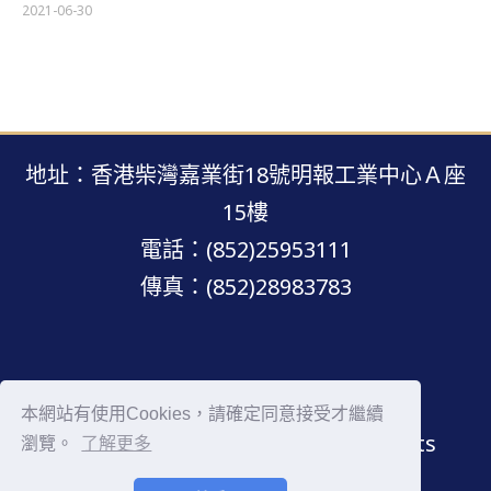
2021-06-30
地址：香港柴灣嘉業街18號明報工業中心Ａ座
15樓
電話：(852)25953111
傳真：(852)28983783
明報網站 · 版權所有 · 不得轉載
本網站有使用Cookies，請確定同意接受才繼續
Copyright © Mingpao.com All rights
瀏覽。
了解更多
reserved.