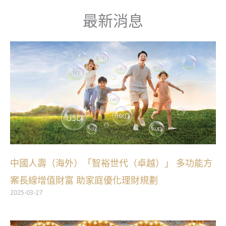
跳
最新消息
至
主
要
內
容
中國人壽（海外）「智裕世代（卓越）」 多功能方
案長線增值財富 助家庭優化理財規劃
2025-03-27