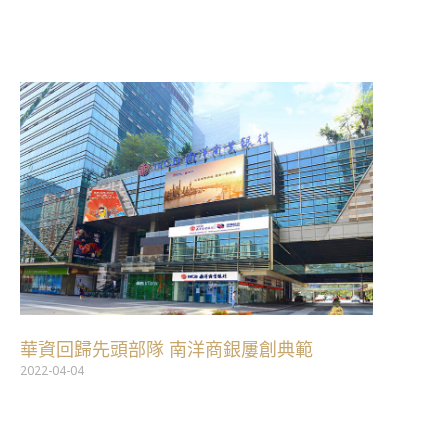
跳
至
主
要
內
容
華資回歸先頭部隊 南洋商銀屢創典範
2022-04-04