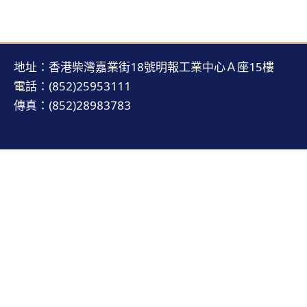
地址：香港柴灣嘉業街18號明報工業中心Ａ座15樓
電話：(852)25953111
傳真：(852)28983783