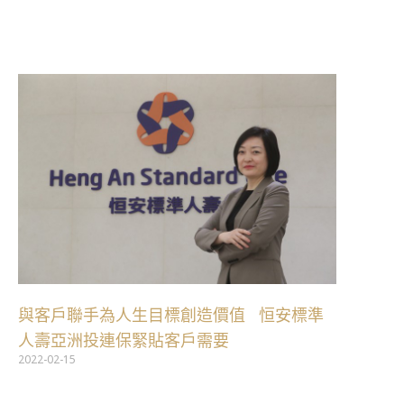
跳
至
主
要
內
容
與客戶聯手為人生目標創造價值 恒安標準
人壽亞洲投連保緊貼客戶需要
2022-02-15