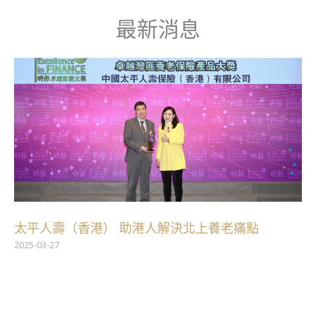
跳
最新消息
至
主
要
內
容
太平人壽（香港） 助港人解決北上養老痛點
2025-03-27