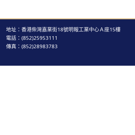
地址：香港柴灣嘉業街18號明報工業中心Ａ座15樓
電話：(852)25953111
傳真：(852)28983783