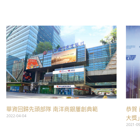
跳
至
主
要
內
容
華資回歸先頭部隊 南洋商銀屢創典範
恭賀
2022-04-04
大獎
2021-0