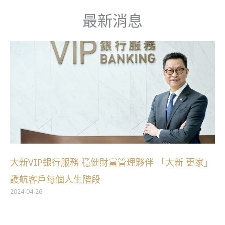
跳
最新消息
至
主
要
內
容
大新VIP銀行服務 穩健財富管理夥伴 「大新 更家」
護航客戶每個人生階段
2024-04-26