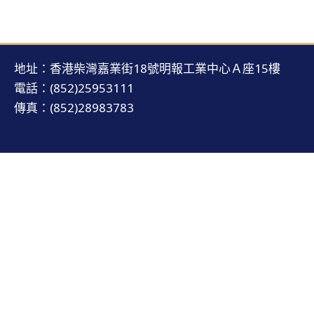
地址：香港柴灣嘉業街18號明報工業中心Ａ座15樓
電話：(852)25953111
傳真：(852)28983783