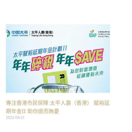
跳
至
主
要
內
容
專注香港市民保障 太平人壽（香港） 賦裕延
期年金II 助你退而無憂
2022-04-21