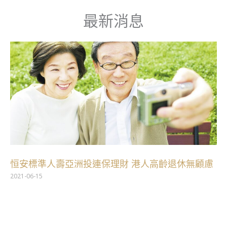
跳
最新消息
至
主
要
內
容
恒安標準人壽亞洲投連保理財 港人高齡退休無顧慮
2021-06-15