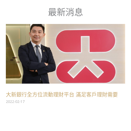
跳
最新消息
至
主
要
內
容
大新銀行全方位流動理財平台 滿足客戶理財需要
2022-02-17