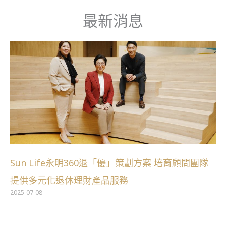
跳
最新消息
至
主
要
內
容
Sun Life永明360退「優」策劃方案 培育顧問團隊
提供多元化退休理財產品服務
2025-07-08