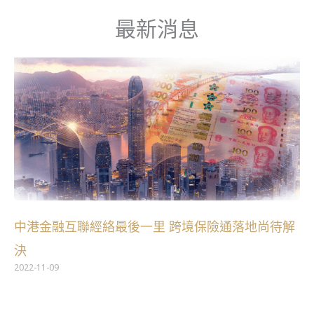
跳
最新消息
至
主
要
內
容
中港金融互聯經絡最後一里 跨境保險通落地尚待解
決
2022-11-09