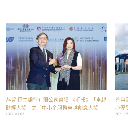
跳
至
主
要
內
容
恭賀 恒生銀行有限公司榮獲 《明報》「卓越
善用
財經大獎」之「中小企服務卓越創意大獎」
心優
2021-09-02
2021-0