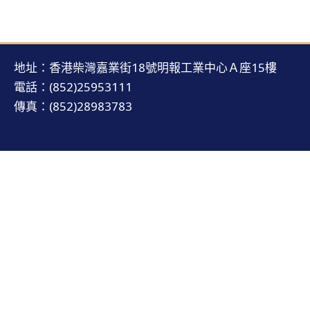
地址：香港柴灣嘉業街18號明報工業中心Ａ座15樓
電話：(852)25953111
傳真：(852)28983783