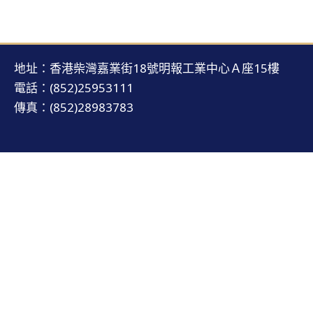
地址：香港柴灣嘉業街18號明報工業中心Ａ座15樓
電話：(852)25953111
傳真：(852)28983783