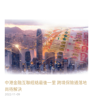
跳
至
主
要
內
容
中港金融互聯經絡最後一里 跨境保險通落地
尚待解決
2022-11-09