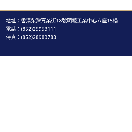
地址：香港柴灣嘉業街18號明報工業中心Ａ座15樓
電話：(852)25953111
傳真：(852)28983783