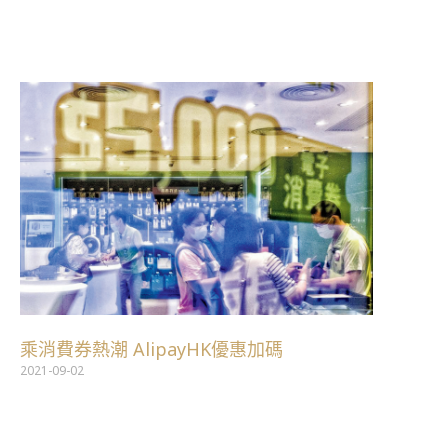
跳
至
主
要
內
容
乘消費券熱潮 AlipayHK優惠加碼
2021-09-02