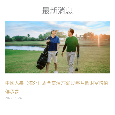
跳
最新消息
至
主
要
內
容
中國人壽（海外）周全靈活方案 助客戶圓財富增值
傳承夢
2022-11-24