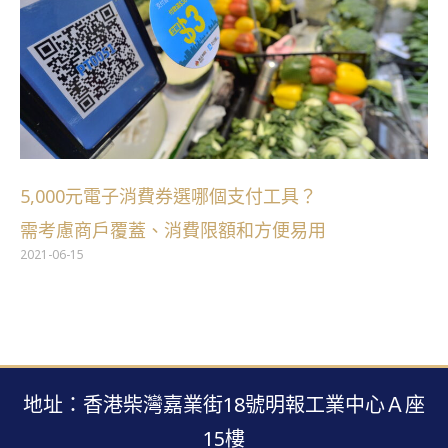
5,000元電子消費券選哪個支付工具？
需考慮商戶覆蓋、消費限額和方便易用
2021-06-15
地址：香港柴灣嘉業街18號明報工業中心Ａ座
15樓