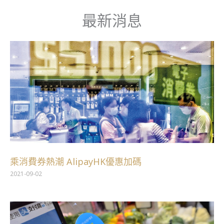
跳
最新消息
至
主
要
內
容
乘消費券熱潮 AlipayHK優惠加碼
2021-09-02