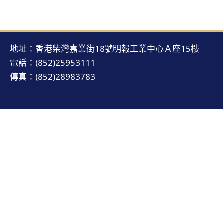
地址：香港柴灣嘉業街18號明報工業中心Ａ座15樓
電話：(852)25953111
傳真：(852)28983783