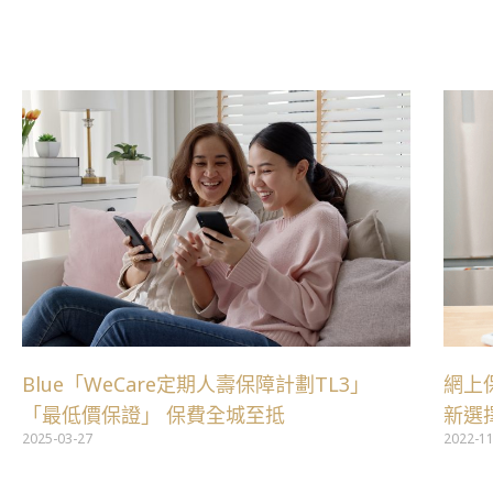
跳
至
主
要
內
容
Blue「WeCare定期人壽保障計劃TL3」
網上
「最低價保證」 保費全城至抵
新選
2025-03-27
2022-1