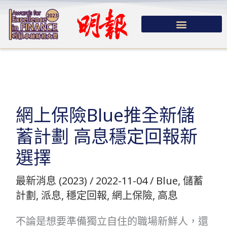
跳
至
主
要
內
容
網上保險Blue推全新儲
蓄計劃 高息穩定回報新
選擇
最新消息 (2023)
/
2022-11-04
/
Blue
,
儲蓄
計劃
,
派息
,
穩定回報
,
網上保險
,
高息
不論是想要準備獨立自住的職場新鮮人，還