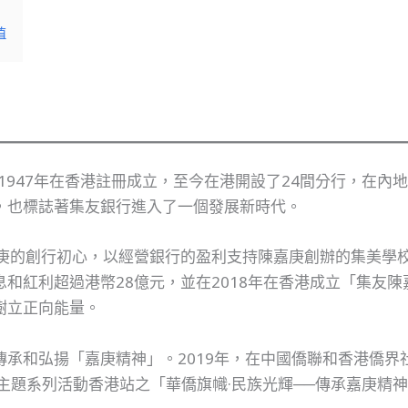
值
1947年在香港註冊成立，至今在港開設了24間分行，在內地
，也標誌著集友銀行進入了一個發展新時代。
嘉庚的創行初心，以經營銀行的盈利支持陳嘉庚創辦的集美學
和紅利超過港幣28億元，並在2018年在香港成立「集友
樹立正向能量。
傳承和弘揚「嘉庚精神」。2019年，在中國僑聯和香港僑界
主題系列活動香港站之「華僑旗幟·民族光輝──傳承嘉庚精