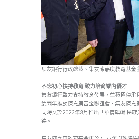
集友銀行行政總裁、集友陳嘉庚教育基金
不忘初心扶持教育 致力培育業內優才
集友銀行致力支持教育發展，並積極傳承
續兩年推動陳嘉庚基金聯誼會、集友陳嘉
同時又於2022年8月推出「華僑旗幟·
德。
集友陳嘉庚教育基金更於2022年與珠