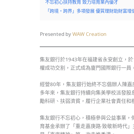
不忘初心扶持教育 致力培育業內優才
「跨境‧跨界」多項發展 優質理財助財富增
Presented by
WAW Creation
集友銀行於1943年在福建省永安創立，於
權成功交割，正式成為廈門國際銀行一員
經營80年，集友銀行始終不忘倡辦人陳
多年來，集友銀行持續向集美學校派發股息
勵科研、扶弱濟貧，履行企業社會責任和
集友銀行不忘初心，積極參與公益事業，
育基金承辦了「重走嘉庚路·致敬新時代」