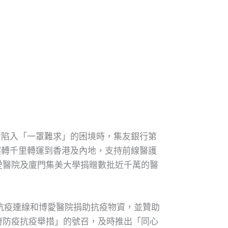
資陷入「一罩難求」的困境時，集友銀行第
輾轉千里轉運到香港及內地，支持前線醫護
愛醫院及廈門集美大學捐贈數批近千萬的醫
抗疫連線和博愛醫院捐助抗疫物資，並贊助
府防疫抗疫舉措」的號召，及時推出「同心