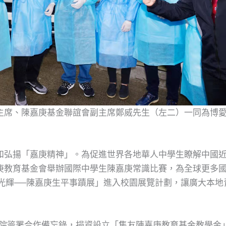
主席、陳嘉庚基金聯誼會副主席鄭威先生（左二）一同為博
和弘揚「嘉庚精神」。為促進世界各地華人中學生瞭解中國
庚教育基金會舉辦國際中學生陳嘉庚常識比賽，為全球更多
民族光輝──陳嘉庚生平事蹟展」進入校園展覽計劃，讓廣大本
海學院簽署合作備忘錄，捐資設立「集友陳嘉庚教育基金教學金