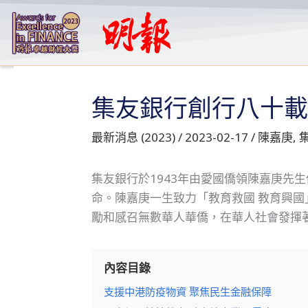
跳
至
主
要
內
集友銀行創行八十載
容
最新消息 (2023)
/
2023-02-17
/
陳嘉庚
,
集友銀行於1943年由愛國僑領陳嘉庚先
命。陳嘉庚一生致力「教育救國 教育興
勵和感召無數華人華僑，在華人社會發揮
內容目錄
支援中港防疫物資 聚焦民生金融保障