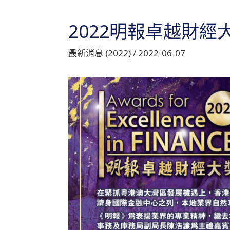
跳
至
2022明報卓越財經
主
要
最新消息 (2022)
/
2022-06-07
內
容