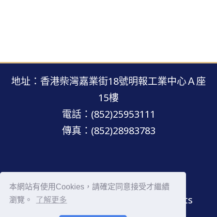
地址：香港柴灣嘉業街18號明報工業中心Ａ座
15樓
電話：(852)25953111
傳真：(852)28983783
明報網站 · 版權所有 · 不得轉載
本網站有使用Cookies，請確定同意接受才繼續
Copyright © Mingpao.com All rights
瀏覽。
了解更多
reserved.