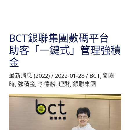
跳
至
主
要
BCT銀聯集團數碼平台
內
助客「一鍵式」管理強積
容
金
最新消息 (2022)
/
2022-01-28
/
BCT
,
劉嘉
時
,
強積金
,
李德麟
,
理財
,
銀聯集團