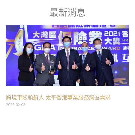
跳
最新消息
至
主
要
內
容
跨境車險領航人 太平香港專業服務灣區需求
2022-02-08