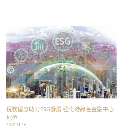
跳
至
主
要
內
容
稅務優惠助力ESG發展 強化港綠色金融中心
地位
2022-11-16