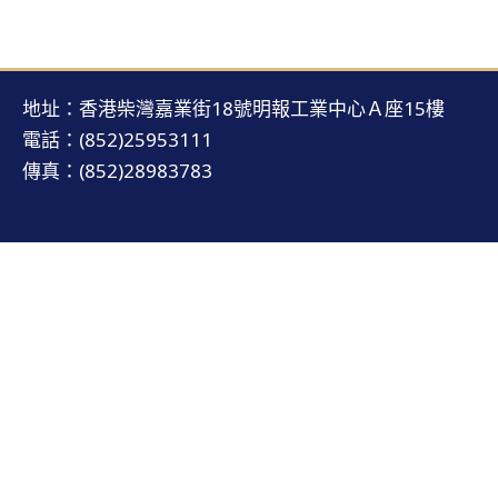
地址：香港柴灣嘉業街18號明報工業中心Ａ座15樓
電話：(852)25953111
傳真：(852)28983783