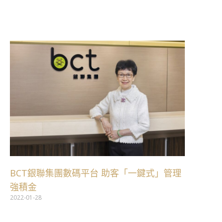
跳
至
主
要
內
容
BCT銀聯集團數碼平台 助客「一鍵式」管理
強積金
2022-01-28