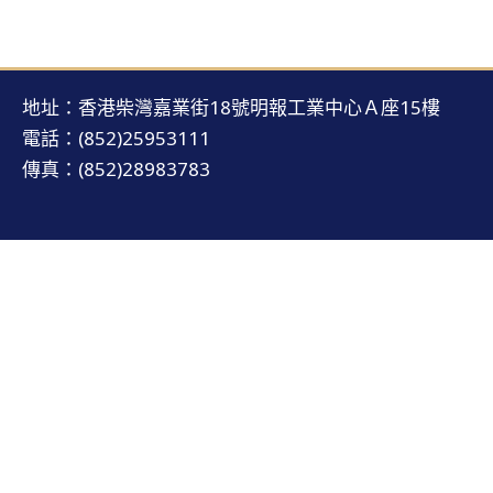
地址：香港柴灣嘉業街18號明報工業中心Ａ座15樓
電話：(852)25953111
傳真：(852)28983783