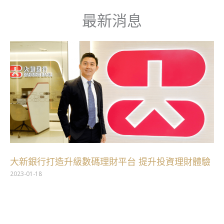
跳
最新消息
至
主
要
內
容
大新銀行打造升級數碼理財平台 提升投資理財體驗
2023-01-18