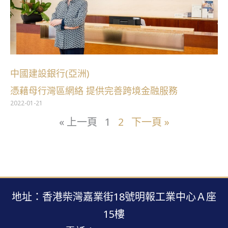
中國建設銀行(亞洲)
憑藉母行灣區網絡 提供完善跨境金融服務
2022-01-21
« 上一頁
1
2
下一頁 »
地址：香港柴灣嘉業街18號明報工業中心Ａ座
15樓