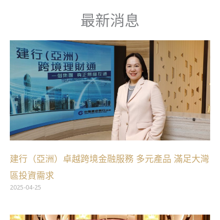
跳
最新消息
至
主
頁
頁
要
面
面
內
容
建行（亞洲）卓越跨境金融服務 多元產品 滿足大灣
區投資需求
2025-04-25