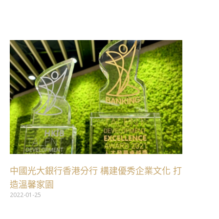
跳
至
主
要
內
容
中國光大銀行香港分行 構建優秀企業文化 打
造溫馨家園
2022-01-25